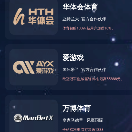
产品介绍
舒华
多功能跑步机
T56 SH-T5600-T2跑台尺