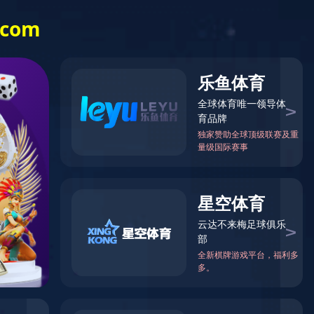
工程案例
客户服务
联系我们
速肌力训练器械。