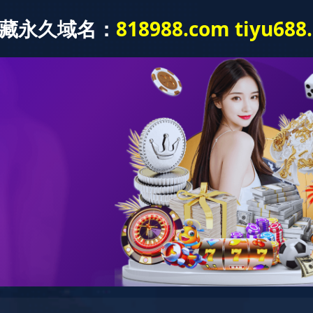
体育
解决方案
爱游戏体育-爱游戏| 爱游戏官方网站
康养健身
老年复健器材-老年跑步机、老年爱游戏体育-爱游戏| 爱游戏官方网站 和56系列等
官方网站
>
康养健身
> 正文
舒华多功能跑步机T56 SH-T5600-T2