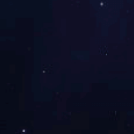
持续马力
：DC 1.5 CHP（无刷电机）
速度范围
：0.6-14km/h（倒走0.5-3.0km/h）
跑台尺寸
：480×1200mm
减震系统
：硅胶减震
其他功能
：倒走、无人跑空载5分钟停机
最大承重
：126kg
产品尺寸
：1590×775×1230mm